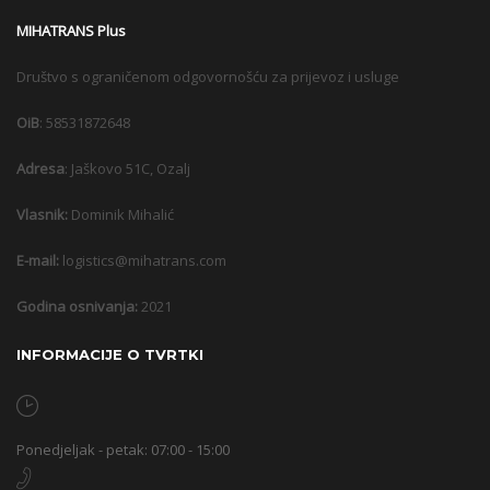
MIHATRANS Plus
Društvo s ograničenom odgovornošću za prijevoz i usluge
OiB
: 58531872648
Adresa
: Jaškovo 51C, Ozalj
Vlasnik:
D
ominik Mihalić
E-mail:
logistics@mihatrans.com
Godina osnivanja:
2021
INFORMACIJE O TVRTKI
Ponedjeljak - petak: 07:00 - 15:00