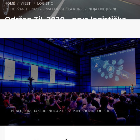
HOME
VIJESTI
LOGISTIC
ODRŽAN TIL 2020 – PRVA LOGISTIČKA KONFERENCIJA OVE JESENI
Održan TiL 2020 – prva logistička
konferencija ove jeseni
PONEDJELJAK, 14 STUDENOGA 2016
/
PUBLISHED IN
LOGISTIC