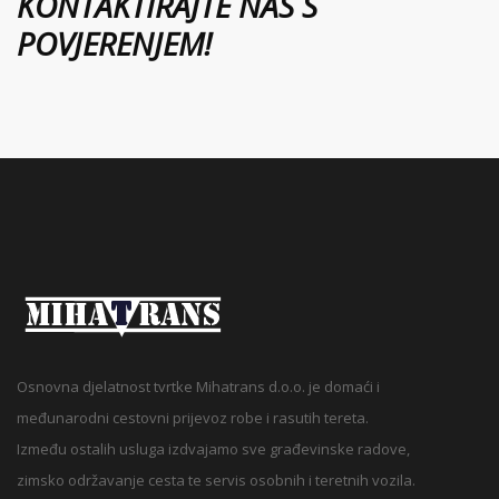
KONTAKTIRAJTE NAS S
POVJERENJEM!
Osnovna djelatnost tvrtke Mihatrans d.o.o. je domaći i
međunarodni cestovni prijevoz robe i rasutih tereta.
Između ostalih usluga izdvajamo sve građevinske radove,
zimsko održavanje cesta te servis osobnih i teretnih vozila.